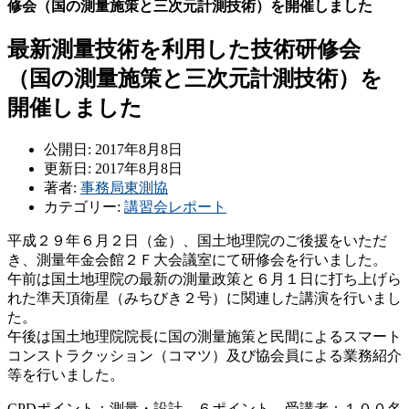
修会（国の測量施策と三次元計測技術）を開催しました
最新測量技術を利用した技術研修会
（国の測量施策と三次元計測技術）を
開催しました
公開日: 2017年8月8日
更新日: 2017年8月8日
著者:
事務局東測協
カテゴリー:
講習会レポート
平成２９年６月２日（金）、国土地理院のご後援をいただ
き、測量年金会館２Ｆ大会議室にて研修会を行いました。
午前は国土地理院の最新の測量政策と６月１日に打ち上げら
れた準天頂衛星（みちびき２号）に関連した講演を行いまし
た。
午後は国土地理院院長に国の測量施策と民間によるスマート
コンストラクッション（コマツ）及び協会員による業務紹介
等を行いました。
CPDポイント：測量・設計 ６ポイント 受講者：１００名