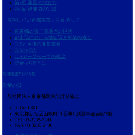
第3回 測量の旅立ち
第4回 伊能図の完成
「災害に強い首都東京」を目指して
東京都の電子基準点の現状
都市部における地籍調査事業の推進
GISと今後の測量業務
GISの概念
GISデータベースの概念
統合型GISとは
測量関連用語集
測量の日
一般社団法人東京都測量設計業協会
〒162-0801
東京都新宿区山吹町11番地1 測量年金会館7階
TEL 03-3235-7241
FAX 03-3235-0406