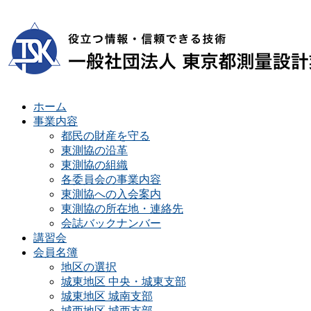
ホーム
事業内容
都民の財産を守る
東測協の沿革
東測協の組織
各委員会の事業内容
東測協への入会案内
東測協の所在地・連絡先
会誌バックナンバー
講習会
会員名簿
地区の選択
城東地区 中央・城東支部
城東地区 城南支部
城西地区 城西支部