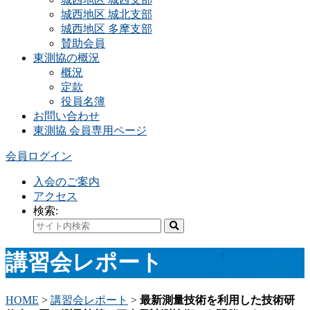
城西地区 城北支部
城西地区 多摩支部
賛助会員
東測協の概況
概況
定款
役員名簿
お問い合わせ
東測協 会員専用ページ
会員ログイン
入会のご案内
アクセス
検索:
講習会レポート
HOME
>
講習会レポート
>
最新測量技術を利用した技術研