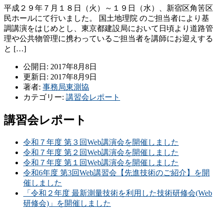
平成２９年７月１８日（火）～１９日（水）、新宿区角筈区
民ホールにて行いました。 国土地理院 のご担当者により基
調講演をはじめとし、東京都建設局において日頃より道路管
理や公共物管理に携わっているご担当者を講師にお迎えする
と […]
公開日: 2017年8月8日
更新日: 2017年8月9日
著者:
事務局東測協
カテゴリー:
講習会レポート
講習会レポート
令和７年度 第３回Web講演会を開催しました
令和７年度 第２回Web講演会を開催しました
令和７年度 第１回Web講演会を開催しました
令和6年度 第3回Web講習会【先進技術のご紹介】を開
催しました
「令和２年度 最新測量技術を利用した技術研修会(Web
研修会)」を開催しました