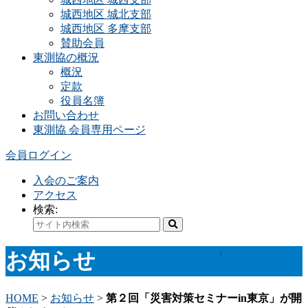
城西地区 城北支部
城西地区 多摩支部
賛助会員
東測協の概況
概況
定款
役員名簿
お問い合わせ
東測協 会員専用ページ
会員ログイン
入会のご案内
アクセス
検索:
お知らせ
HOME
>
お知らせ
>
第２回「災害対策セミナーin東京」が開