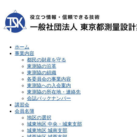
ホーム
事業内容
都民の財産を守る
東測協の沿革
東測協の組織
各委員会の事業内容
東測協への入会案内
東測協の所在地・連絡先
会誌バックナンバー
講習会
会員名簿
地区の選択
城東地区 中央・城東支部
城東地区 城南支部
城西地区 城西支部