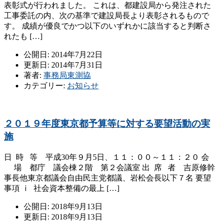
表彰式が行われました。 これは、都建設局から発注された
工事委託の内、次の基準で建設局長より表彰されるもので
す。 成績が優良でかつ以下のいずれかに該当すると判断さ
れたも […]
公開日: 2014年7月22日
更新日: 2014年7月31日
著者:
事務局東測協
カテゴリー:
お知らせ
２０１９年度東京都予算等に対する要望活動の実
施
日 時 等 平成30年９月5日、１１：００～１１：２０ 会
場 都庁 議会棟２階 第２会議室 出 席 者 吉原修幹
事長他東京都議会自由民主党都議、岩松会長以下７名 要望
事項 ⅰ 社会資本整備の最上 […]
公開日: 2018年9月13日
更新日: 2018年9月13日