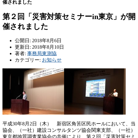
催されました
第２回「災害対策セミナーin東京」が開
催されました
公開日: 2018年8月6日
更新日: 2018年8月10日
著者:
事務局東測協
カテゴリー:
お知らせ
平成
30
年
8
月
2
日（木） 新宿区角筈区民ホールにおいて、当
協会、（一社）建設コンサルタンツ協会関東支部、（一社）
東京都地質調査業協会の共催により、第２回「災害対策セミ