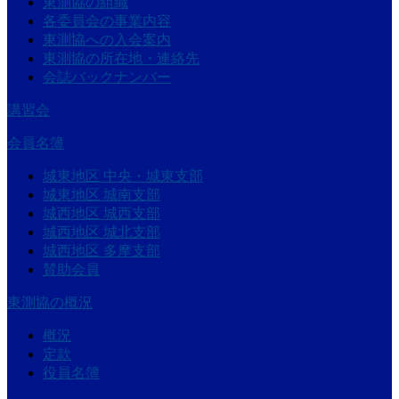
東測協の組織
各委員会の事業内容
東測協への入会案内
東測協の所在地・連絡先
会誌バックナンバー
講習会
会員名簿
城東地区 中央・城東支部
城東地区 城南支部
城西地区 城西支部
城西地区 城北支部
城西地区 多摩支部
賛助会員
東測協の概況
概況
定款
役員名簿