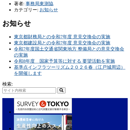
著者:
事務局東測協
カテゴリー:
お知らせ
お知らせ
東京都財務局との令和7年度 意見交換会の実施
東京都建設局との令和7年度 意見交換会の実施
令和7年度国土交通省関東地方 整備局との意見交換会
の実施
令和8年度 国家予算等に対する 要望活動を実施
基準点インフラツーリズム２０２６春（江戸城周辺）
を開催します
検索: