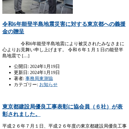
令和6年能登半島地震災害に対する東京都への義援
金の贈呈
令和6年能登半島地震により被災されたみなさまに
心よりお見舞い申し上げます。 令和６年１月１日の能登半
島地震で […]
公開日: 2024年1月19日
更新日: 2024年1月19日
著者:
事務局東測協
カテゴリー:
お知らせ
東京都建設局優良工事表彰に協会員（６社）が表
彰されました。
平成２６年７月１日、平成２６年度の東京都建設局優良工事