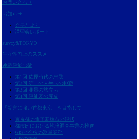
お問い合わせ
お知らせ
会長だより
講習会レポート
survey&TOKYO
生産性向上のススメ
連載伊能忠敬
第1回 佐原時代の忠敬
第2回 第二の人生への挑戦
第3回 測量の旅立ち
第4回 伊能図の完成
「災害に強い首都東京」を目指して
東京都の電子基準点の現状
都市部における地籍調査事業の推進
GISと今後の測量業務
GISの概念