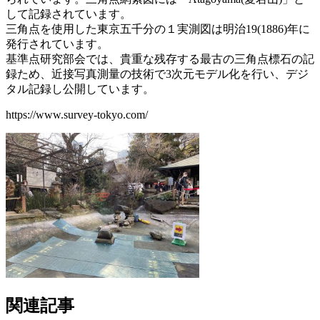
して記録されています。
三角点を使用した東京五千分の１実測図は明治19(1886)年に
発行されています。
基準点研究部会では、貴重な残存する最古の三角点標石の記
録ため、近接写真測量の技術で3次元モデル化を行い、デジ
タル記録し公開しています。
https://www.survey-tokyo.com/
関連記事