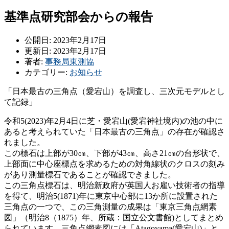
基準点研究部会からの報告
公開日: 2023年2月17日
更新日: 2023年2月17日
著者:
事務局東測協
カテゴリー:
お知らせ
「日本最古の三角点（愛宕山）を調査し、三次元モデルとし
て記録」
令和5(2023)年2月4日に芝・愛宕山(愛宕神社境内)の池の中に
あると考えられていた「日本最古の三角点」の存在が確認さ
れました。
この標石は上部が30㎝、下部が43㎝、高さ21㎝の台形状で、
上部面に中心座標点を求めるための対角線状のクロスの刻み
があり測量標石であることが確認できました。
この三角点標石は、明治新政府が英国人お雇い技術者の指導
を得て、明治5(1871)年に東京中心部に13か所に設置された
三角点の一つで、この三角測量の成果は「東京三角点網素
図」（明治8（1875）年、所蔵：国立公文書館)としてまとめ
られています。三角点網素図には「Atagoyama(愛宕山)」と