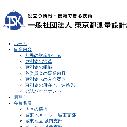
ホーム
事業内容
都民の財産を守る
東測協の沿革
東測協の組織
各委員会の事業内容
東測協への入会案内
東測協の所在地・連絡先
会誌バックナンバー
講習会
会員名簿
地区の選択
城東地区 中央・城東支部
城東地区 城南支部
城西地区 城西支部