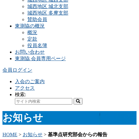
城西地区 城北支部
城西地区 多摩支部
賛助会員
東測協の概況
概況
定款
役員名簿
お問い合わせ
東測協 会員専用ページ
会員ログイン
入会のご案内
アクセス
検索:
お知らせ
HOME
>
お知らせ
>
基準点研究部会からの報告