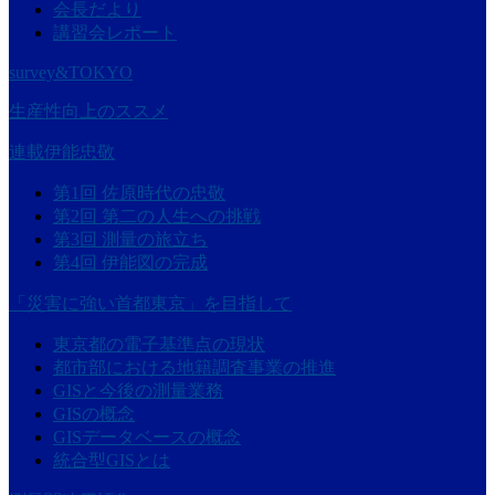
会長だより
講習会レポート
survey&TOKYO
生産性向上のススメ
連載伊能忠敬
第1回 佐原時代の忠敬
第2回 第二の人生への挑戦
第3回 測量の旅立ち
第4回 伊能図の完成
「災害に強い首都東京」を目指して
東京都の電子基準点の現状
都市部における地籍調査事業の推進
GISと今後の測量業務
GISの概念
GISデータベースの概念
統合型GISとは